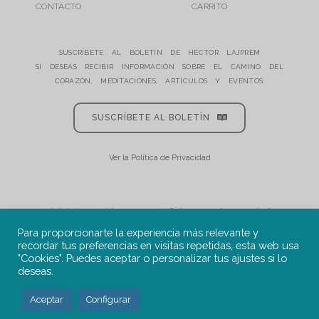
CONTACTO
CARRITO
SUSCRÍBETE AL BOLETÍN DE HÉCTOR LAJPREM
SI DESEAS RECIBIR INFORMACIÓN SOBRE EL CAMINO DEL
CORAZÓN, MEDITACIONES, ARTÍCULOS Y EVENTOS:
SUSCRÍBETE AL BOLETÍN
Ver la Política de Privacidad
“El éxito reside en seguir fielmente
el Corazón”
Para proporcionarte la experiencia más relevante y
recordar tus preferencias en visitas repetidas, esta web usa
"Cookies". Puedes aceptar o personalizar tus ajustes si lo
deseas.
TÉRMINOS Y
POLÍTICA DE
POLÍTICA DE
Aceptar
Configurar
AVISO LEGAL
CONDICIONES
PRIVACIDAD
COOKIES