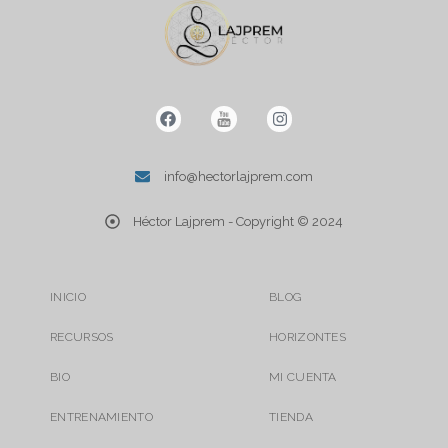
F
Y
I
a
o
n
c
u
s
e
t
t
b
u
a
info@hectorlajprem.com
o
b
g
o
e
r
Héctor Lajprem - Copyright © 2024
k
H
a
e
m
c
t
o
INICIO
BLOG
r
L
a
RECURSOS
HORIZONTES
j
p
BIO
MI CUENTA
r
e
m
ENTRENAMIENTO
TIENDA