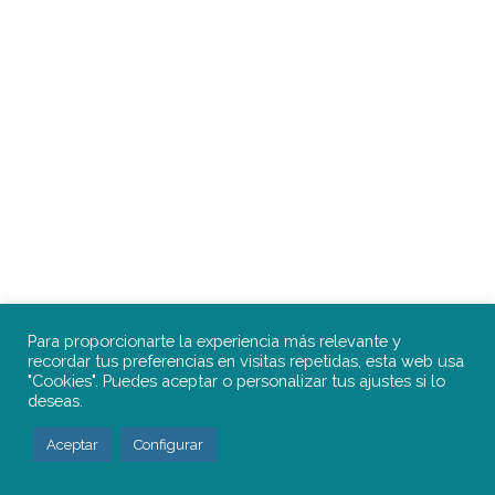
Para proporcionarte la experiencia más relevante y
recordar tus preferencias en visitas repetidas, esta web usa
"Cookies". Puedes aceptar o personalizar tus ajustes si lo
deseas.
Aceptar
Configurar